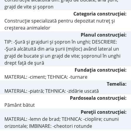
grajd de vite şi şopron
Categoria construcţiei:
Construcţie specializată pentru depozitat nutreţ şi
creşterea animalelor
Planul construcţiei:
TIP: -Şură şi grajduri şi şopron în unghi; DESCRIERE:
-Şură alcătuită din aria şurii (mijloc) având lateral un
grajd de bucate şi un grajd de vite; şopronul în unghi
drept faţă de şură
Fundaţia construcţiei:
MATERIAL: -ciment; TEHNICA: -turnare
Temelia:
MATERIAL: -piatră; TEHNICA: -zidărie uscată
Pardoseala construcţiei:
Pământ bătut
Pereţii construcţiei:
MATERIAL: -lemn de brad; TEHNICA: -cioplire; cununi
orizontale; IMBINARE: -cheotori rotunde