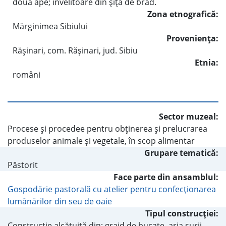
două ape; învelitoare din şiţă de brad.
Zona etnografică:
Mărginimea Sibiului
Provenienţa:
Răşinari, com. Răşinari, jud. Sibiu
Etnia:
români
Sector muzeal:
Procese şi procedee pentru obţinerea şi prelucrarea
produselor animale şi vegetale, în scop alimentar
Grupare tematică:
Păstorit
Face parte din ansamblul:
Gospodărie pastorală cu atelier pentru confecţionarea
lumânărilor din seu de oaie
Tipul construcţiei:
Construcţie alcătuită din: grajd de bucate, aria şurii,