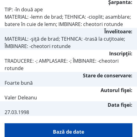
Şarpanta:
TIP: -în două ape
MATERIAL: -lemn de brad; TEHNICA: -cioplit; asamblare;
batere în cuie de lemn; IMBINARE: cheotori rotunde
Învelitoare:
MATERIAL: -şiţă de brad; TEHNICA: -trasă la cuţitoaie;
ÎMBINARE: -cheotori rotunde
Inscripţii:
TRADUCERE: -; AMPLASARE: -; ÎMBINARE: -cheotori
rotunde
Stare de conservare:
Foarte bună
Autorul fişei:
Valer Deleanu
Data fișei:
27.03.1998
Bază de date