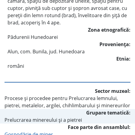
cămară, spaţiu de depozitare unelte, spaţiu pentru
cuptor, pivniţă sub cuptor şi şopron avrosat case, cu
pereţii din lemn rotund (brad), învelitoare din şiţă de
brad, acoperiş în 4 ape.
Zona etnografică:
Pădurenii Hunedoarei
Provenienţa:
Alun, com. Bunila, jud. Hunedoara
Etnia:
români
Sector muzeal:
Procese şi procedee pentru Prelucrarea lemnului,
pietrei, metalelor, argilei, chihlimbarului şi minereurilor
Grupare tematică:
Prelucrarea minereului şi a pietrei
Face parte din ansamblul:
Gospodărie de miner