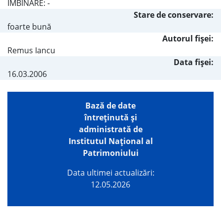
ÎMBINARE: -
Stare de conservare:
foarte bună
Autorul fişei:
Remus Iancu
Data fișei:
16.03.2006
Bază de date
întreţinută şi
administrată de
Institutul Național al
Patrimoniului
Data ultimei actualizări:
12.05.2026