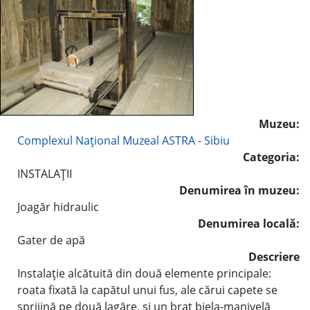
Muzeu:
Complexul Naţional Muzeal ASTRA - Sibiu
Categoria:
INSTALAŢII
Denumirea în muzeu:
Joagăr hidraulic
Denumirea locală:
Gater de apă
Descriere
Instalaţie alcătuită din două elemente principale:
roata fixată la capătul unui fus, ale cărui capete se
sprijină pe două lagăre, şi un braţ biela-manivelă