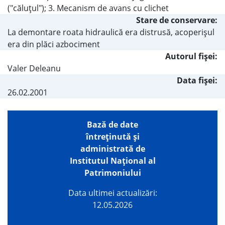
("căluţul"); 3. Mecanism de avans cu clichet
Stare de conservare:
La demontare roata hidraulică era distrusă, acoperişul
era din plăci azbociment
Autorul fişei:
Valer Deleanu
Data fișei:
26.02.2001
Bază de date
întreţinută şi
administrată de
Institutul Național al
Patrimoniului
Data ultimei actualizări:
12.05.2026