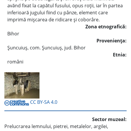
avănd fixat la capătul fusului, opus roţii, iar în partea
inferioară jugului fiind cu pânze, element care
imprimă mişcarea de ridicare şi coborâre.
Zona etnografică:
Bihor
Provenienţa:
Şuncuiuş, com. Şuncuiuş, jud. Bihor
Etnia:
români
CC BY-SA 4.0
Sector muzeal:
Prelucrarea lemnului, pietrei, metalelor, argilei,