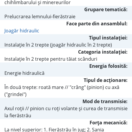
chihlimbarului şi minereurilor
Grupare tematică:
Prelucrarea lemnului-fierăstraie
Face parte din ansamblul:
Joagăr hidraulic
Tipul instalaţiei:
Instalaţie în 2 trepte (joagăr hidraulic în 2 trepte)
Categoria instalaţiei:
Instalaţie în 2 trepte pentru tăiat scânduri
Energia folosită:
Energie hidraulică
Tipul de acţionare:
În două trepte: roată mare // "crâng" (pinion) cu axă
("grindei")
Mod de transmisie:
Axul roţii // pinion cu roţi volante şi curea de transmisie
la fierăstrău
Forţa mecanică:
La nivel superior: 1. Fierăstrău în jug; 2. Sania