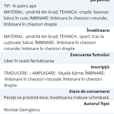
TIP: -în patru ape
MATERIAL: -şindrilă din brad; TEHNICA: -cioplit; fasonat;
bătut în cuie; IMBINARE: îmbinare în cheotori rotunde;
îmbinare în cheotori drepte
Învelitoare:
MATERIAL: -şindrilă din brad; TEHNICA: -spart; tras la
cuţitoaie; bătut; ÎMBINARE: -îmbinare în cheotori
rotunde; îmbinare în cheotori drepte
Evacuarea fumului:
Liber în toată fierbătoarea
Inscripţii:
TRADUCERE: -; AMPLASARE: -faţada bârne; ÎMBINARE:
-îmbinare în cheotori rotunde; îmbinare în cheotori
drepte
Stare de conservare:
Pereţii se prezintă bine; învelitoarea trebuie schimbată.
Autorul fişei:
Nicolae Georgescu