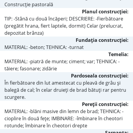
Construcţie pastorală
Planul construcţiei:
TIP: -Stână cu două încăperi; DESCRIERE: -Fierbătoare
(pregătit hrana, fiert laptele, dormit) Celar (prelucrat,
depozitat brânza)
Fundaţia construcţiei:
MATERIAL: -beton; TEHNICA: -turnat
Temelia:
MATERIAL: -piatră de munte; ciment; var; TEHNICA: -
tăiere; fasonare; zidărie
Pardoseala construcţiei:
În fierbătoare din lut amestecat cu pleavă de grâu şi
balegă de cal; în celar druieţi de brad bătuţi rar pentru
scurgere.
Pereţii construcţiei:
MATERIAL: -blăni masive din lemn de brad; TEHNICA: -
cioplire în două feţe; IMBINARE: -îmbinare în cheotori
rotunde; îmbinare în cheotori drepte
Şarpanta: