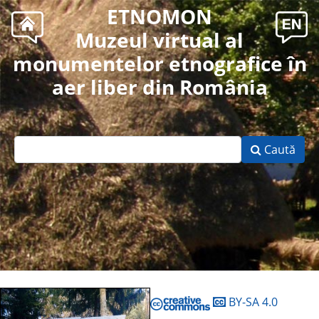
ETNOMON
Muzeul virtual al
monumentelor etnografice în
aer liber din România
Caută
BY-SA 4.0