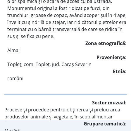
o prispă mică şi o scară de acces cu balustradă.
Monumentul original a fost ridicat pe furci, din
trunchiuri groase de copac, având acoperişul în 4 ape,
învelit cu şindrilă de stejar, iar ridicătorul pietrelor era
terminat cu o bârnă transversală de care se ridica în
sus şi se fixa cu pene.
Zona etnografică:
Almaj
Provenienţa:
Topleţ, com. Topleţ, jud. Caraş Severin
Etnia:
români
Sector muzeal:
Procese şi procedee pentru obţinerea şi prelucrarea
produselor animale şi vegetale, în scop alimentar
Grupare tematică:
Morărit