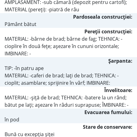
AMPLASAMENT: -sub cămară (depozit pentru cartofi);
MATERIAL (pereţi): -piatră de râu
Pardoseala construcţiei:
Pământ bătut
Pereţii construcţiei:
MATERIAL: -bârne de brad; bârne de fag; TEHNICA: -
cioplire în două feţe; aşezare în cununi orizontale;
IMBINARE: -
Şarpanta:
TIP: -în patru ape
MATERIAL: -caferi de brad; laţi de brad; TEHNICA: -
cioplit; asamblare; sprijinire în vârf; IMBINARE:
Învelitoare:
MATERIAL: -şiţă de brad; TEHNICA: -batere la un rând;
bătut pe laţi; aşezare în râduri suprapuse; ÎMBINARE: -
Evacuarea fumului:
în pod
Stare de conservare:
Bună cu excepţia şiţei