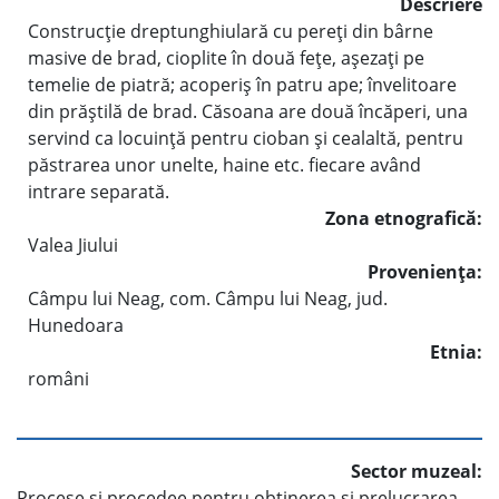
Descriere
Construcţie dreptunghiulară cu pereţi din bârne
masive de brad, cioplite în două feţe, aşezaţi pe
temelie de piatră; acoperiş în patru ape; învelitoare
din prăştilă de brad. Căsoana are două încăperi, una
servind ca locuinţă pentru cioban şi cealaltă, pentru
păstrarea unor unelte, haine etc. fiecare având
intrare separată.
Zona etnografică:
Valea Jiului
Provenienţa:
Câmpu lui Neag, com. Câmpu lui Neag, jud.
Hunedoara
Etnia:
români
Sector muzeal:
Procese şi procedee pentru obţinerea şi prelucrarea