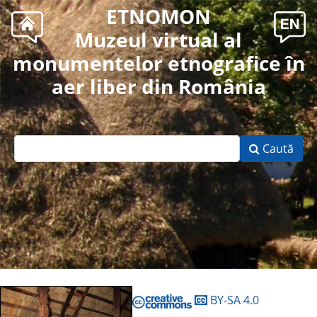
ETNOMON
Muzeul virtual al
monumentelor etnografice în
aer liber din România
Caută
BY-SA 4.0