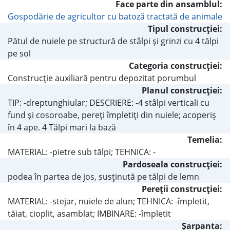
Face parte din ansamblul:
Gospodărie de agricultor cu batoză tractată de animale
Tipul construcţiei:
Pătul de nuiele pe structură de stâlpi şi grinzi cu 4 tălpi
pe sol
Categoria construcţiei:
Construcţie auxiliară pentru depozitat porumbul
Planul construcţiei:
TIP: -dreptunghiular; DESCRIERE: -4 stâlpi verticali cu
fund şi cosoroabe, pereţi împletiţi din nuiele; acoperiş
în 4 ape. 4 Tălpi mari la bază
Temelia:
MATERIAL: -pietre sub tălpi; TEHNICA: -
Pardoseala construcţiei:
podea în partea de jos, susţinută pe tălpi de lemn
Pereţii construcţiei:
MATERIAL: -stejar, nuiele de alun; TEHNICA: -împletit,
tăiat, cioplit, asamblat; IMBINARE: -împletit
Şarpanta: