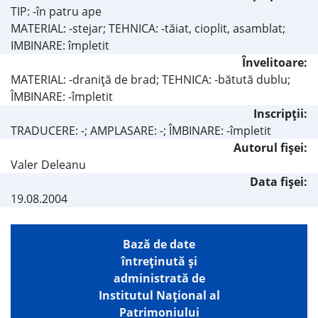
TIP: -în patru ape
MATERIAL: -stejar; TEHNICA: -tăiat, cioplit, asamblat;
IMBINARE: împletit
Învelitoare:
MATERIAL: -draniţă de brad; TEHNICA: -bătută dublu;
ÎMBINARE: -împletit
Inscripţii:
TRADUCERE: -; AMPLASARE: -; ÎMBINARE: -împletit
Autorul fişei:
Valer Deleanu
Data fișei:
19.08.2004
Bază de date
întreţinută şi
administrată de
Institutul Național al
Patrimoniului