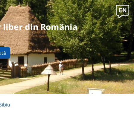
 liber din România
ută
Sibiu