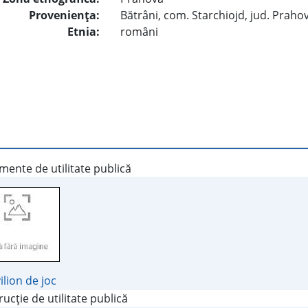
Provenienţa:
Bătrâni, com. Starchiojd, jud. Praho
Etnia:
români
ente de utilitate publică
ilion de joc
ucţie de utilitate publică