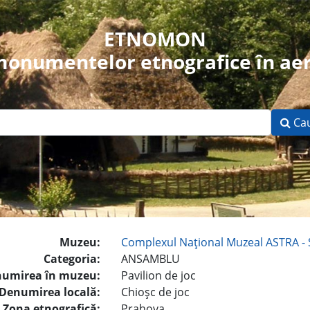
ETNOMON
 monumentelor etnografice în aer
Ca
Muzeu:
Complexul Naţional Muzeal ASTRA - 
Categoria:
ANSAMBLU
umirea în muzeu:
Pavilion de joc
Denumirea locală:
Chioşc de joc
Zona etnografică:
Prahova