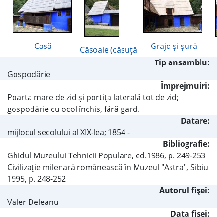
Casă
Grajd şi şură
Căsoaie (căsuţă
Tip ansamblu:
Gospodărie
Împrejmuiri:
Poarta mare de zid şi portiţa laterală tot de zid;
gospodărie cu ocol închis, fără gard.
Datare:
mijlocul secolului al XIX-lea; 1854 -
Bibliografie:
Ghidul Muzeului Tehnicii Populare, ed.1986, p. 249-253
Civilizaţie milenară românească în Muzeul "Astra", Sibiu
1995, p. 248-252
Autorul fişei:
Valer Deleanu
Data fișei: