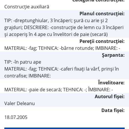
Construcţie auxiliară
Planul construcţiei:
TIP: -dreptunghiular, 3 încăperi; şură cu arie şi 2
grajduri; DESCRIERE: -construcţie de lemn cu 3 încăperi
şi acoperiş în 4 ape cu învelitori de paie (secară)
Pereţii construcţiei:
MATERIAL: -fag; TEHNICA: -bârne rotunde; IMBINARE: -
Şarpanta:
TIP: -în patru ape
MATERIAL: -fag; TEHNICA: -caferi fixaţi la vârf, prinşi în
contrafise; IMBINARE:
Învelitoare:
MATERIAL: -paie de secară; TEHNICA: -; ÎMBINARE: -
Autorul fişei:
Valer Deleanu
Data fișei:
18.07.2005