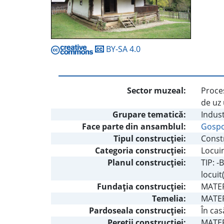
BY-SA 4.0
Sector muzeal:
Proces
de uz 
Grupare tematică:
Indust
Face parte din ansamblul:
Gospo
Tipul construcţiei:
Constr
Categoria construcţiei:
Locuin
Planul construcţiei:
TIP: -
locuit
Fundaţia construcţiei:
MATERI
Temelia:
MATERI
Pardoseala construcţiei:
În cas
Pereţii construcţiei:
MATERI