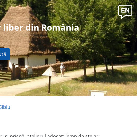
 liber din România
ută
Sibiu
i şi prispă, atelierul adosat; lemn de stejar;