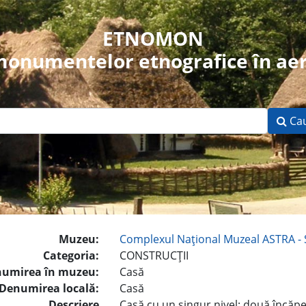
ETNOMON
 monumentelor etnografice în aer
Ca
Muzeu:
Complexul Naţional Muzeal ASTRA - 
Categoria:
CONSTRUCŢII
umirea în muzeu:
Casă
Denumirea locală:
Casă
Descriere
Casă cu un singur nivel; două încăper