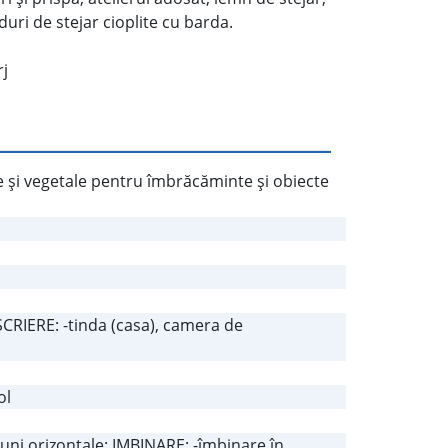
duri de stejar cioplite cu barda.
rj
e şi vegetale pentru îmbrăcăminte şi obiecte
ESCRIERE: -tinda (casa), camera de
ol
uni orizontale; IMBINARE: -îmbinare în