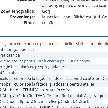
acoperiş în patru ape învelit cu scân
Zona etnografică:
Gorj
Provenienţa:
Musculeşti, com. Bărbăteşti, jud. Go
Etnia:
români
e şi procedee pentru prelucrare a pieilor şi fibrelor animal
utilitar-gospodăresc
ria casnică
dărie-atelier pentru prelucrarea părului de capră
ucţie bicelulară cu prispă şi adosare
ţă cu atelier
Bicelular cu prispă la faţadă şi adosare servind ca atelier; D
("soba") cu prispă la faţadă, şi adosare pentru atelier
AL: -beton; TEHNICA: -turnare în cofraj
AL: -piatră de râu; TEHNICA: -un rând de piatră aşezat pe s
ă scânduri, lipitură lut, în atelier pământ bătătorit
AL: -lemn de stejar; TEHNICA: -bârne groase aşezate în cun