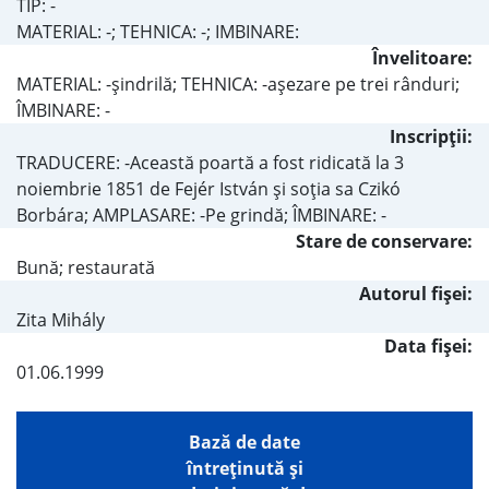
TIP: -
MATERIAL: -; TEHNICA: -; IMBINARE:
Învelitoare:
MATERIAL: -şindrilă; TEHNICA: -aşezare pe trei rânduri;
ÎMBINARE: -
Inscripţii:
TRADUCERE: -Această poartă a fost ridicată la 3
noiembrie 1851 de Fejér István şi soţia sa Czikó
Borbára; AMPLASARE: -Pe grindă; ÎMBINARE: -
Stare de conservare:
Bună; restaurată
Autorul fişei:
Zita Mihály
Data fișei:
01.06.1999
Bază de date
întreţinută şi