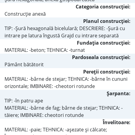
Categoria construcţiei:
Construcţie anexă
Planul construcţiei:
TIP: -Şură hexagonală bicelulară; DESCRIERE: -Şură cu
intrare pe latura îngustă Grajd cu intrare separată
Fundaţia construcţiei:
MATERIAL: -beton; TEHNICA: -turnat
Pardoseala construcţiei:
Pământ bătătorit
Pereţii construcţiei:
MATERIAL: -bârne de stejar; TEHNICA: -bârne în cununi
orizontale; IMBINARE: -cheotori rotunde
Şarpanta:
TIP: -în patru ape
MATERIAL: -bârne de fag; bârne de stejar; TEHNICA: -
tăiere; IMBINARE: cheotori rotunde
Învelitoare:
MATERIAL: -paie; TEHNICA: -aşezate şi călcate;