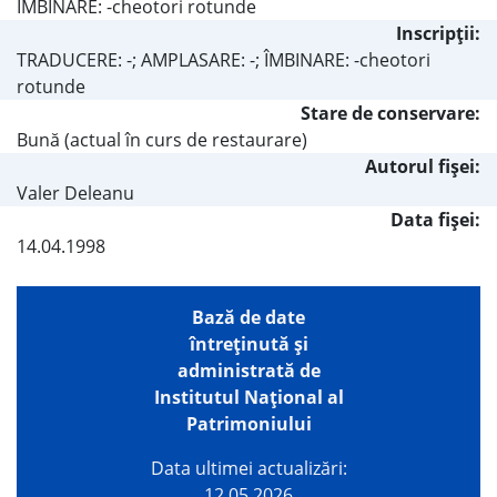
ÎMBINARE: -cheotori rotunde
Inscripţii:
TRADUCERE: -; AMPLASARE: -; ÎMBINARE: -cheotori
rotunde
Stare de conservare:
Bună (actual în curs de restaurare)
Autorul fişei:
Valer Deleanu
Data fișei:
14.04.1998
Bază de date
întreţinută şi
administrată de
Institutul Național al
Patrimoniului
Data ultimei actualizări:
12.05.2026