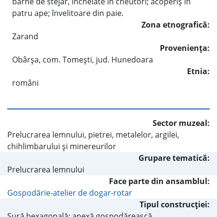
bârne de stejar, încheiate în cheutori; acoperiş în
patru ape; învelitoare din paie.
Zona etnografică:
Zarand
Provenienţa:
Obârşa, com. Tomeşti, jud. Hunedoara
Etnia:
români
Sector muzeal:
Prelucrarea lemnului, pietrei, metalelor, argilei,
chihlimbarului şi minereurilor
Grupare tematică:
Prelucrarea lemnului
Face parte din ansamblul:
Gospodărie-atelier de dogar-rotar
Tipul construcţiei:
Şură hexagonală; anexă gospodărească