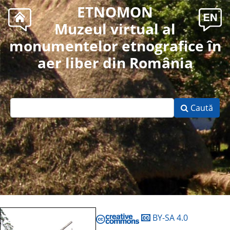
ETNOMON
Muzeul virtual al
monumentelor etnografice în
aer liber din România
Caută
BY-SA 4.0