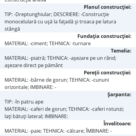
Planul construcţiei:
TIP: -Dreptunghiular; DESCRIERE: -Construcţie
monocelulară cu uşă la faţadă şi troaca pe latura
stângă
Fundaţia construcţiei:
MATERIAL: -ciment; TEHNICA: -turnare
Temelia:
MATERIAL: -piatră; TEHNICA: -aşezare pe un rând;
aşezare direct pe pământ
Pereţii construcţiei:
MATERIAL: -bârne de gorun; TEHNICA: -cununi
orizontale; IMBINARE: -
Şarpanta:
TIP: -în patru ape
MATERIAL: -caferi de gorun; TEHNICA: -caferi rotunzi;
laţi bătuţi lateral; IMBINARE:
Învelitoare:
MATERIAL: -paie; TEHNICA: -călcare; ÎMBINARE: -