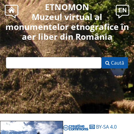
ETNOMON
Muzeul virtual al
monumentelor etnografice în
aer liber din România
Caută
BY-SA 4.0