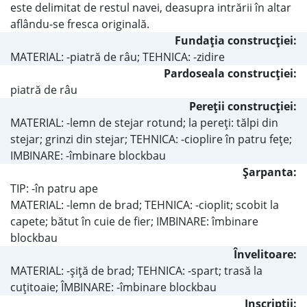
este delimitat de restul navei, deasupra intrării în altar
aflându-se fresca originală.
Fundaţia construcţiei:
MATERIAL: -piatră de râu; TEHNICA: -zidire
Pardoseala construcţiei:
piatră de râu
Pereţii construcţiei:
MATERIAL: -lemn de stejar rotund; la pereţi: tălpi din
stejar; grinzi din stejar; TEHNICA: -cioplire în patru feţe;
IMBINARE: -îmbinare blockbau
Şarpanta:
TIP: -în patru ape
MATERIAL: -lemn de brad; TEHNICA: -cioplit; scobit la
capete; bătut în cuie de fier; IMBINARE: îmbinare
blockbau
Învelitoare:
MATERIAL: -şiţă de brad; TEHNICA: -spart; trasă la
cuţitoaie; ÎMBINARE: -îmbinare blockbau
Inscripţii: