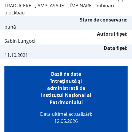
TRADUCERE: -; AMPLASARE: -; ÎMBINARE: -îmbinare
blockbau
Stare de conservare:
bună
Autorul fişei:
Sabin Lungoci
Data fișei:
11.10.2021
Bază de date
întreţinută şi
administrată de
Institutul Național al
Patrimoniului
Data ultimei actualizări:
12.05.2026