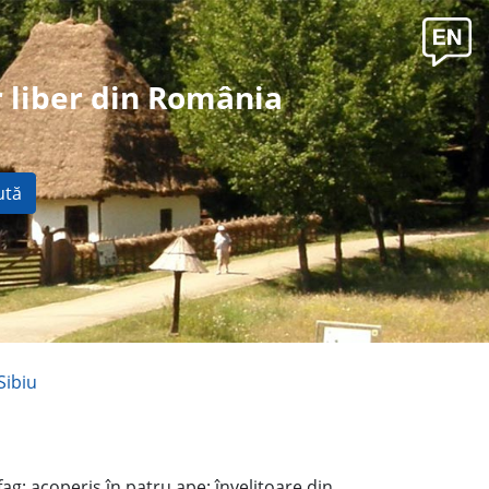
 liber din România
ută
Sibiu
g; acoperiş în patru ape; învelitoare din