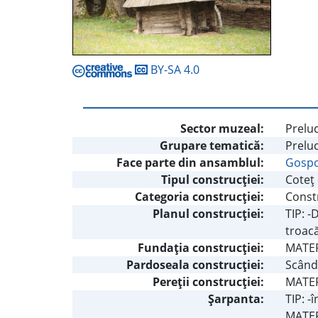
BY-SA 4.0
Sector muzeal:
Preluc
Grupare tematică:
Prelu
Face parte din ansamblul:
Gospo
Tipul construcţiei:
Coteţ 
Categoria construcţiei:
Const
Planul construcţiei:
TIP: -
troacă
Fundaţia construcţiei:
MATER
Pardoseala construcţiei:
Scând
Pereţii construcţiei:
MATERI
Şarpanta:
TIP: -
MATERI