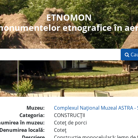
ETNOMON
 monumentelor etnografice în aer
Ca
Muzeu:
Complexul Naţional Muzeal ASTRA - 
Categoria:
CONSTRUCŢII
umirea în muzeu:
Coteţ de porci
Denumirea locală:
Coteţ
Descriere
Construcţie monocelulară; lemn de fa