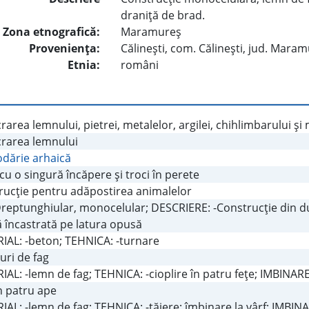
draniţă de brad.
Zona etnografică:
Maramureş
Provenienţa:
Călineşti, com. Călineşti, jud. Mara
Etnia:
români
rarea lemnului, pietrei, metalelor, argilei, chihlimbarului şi
crarea lemnului
dărie arhaică
cu o singură încăpere şi troci în perete
rucţie pentru adăpostirea animalelor
Dreptunghiular, monocelular; DESCRIERE: -Construcţie din dul
 încastrată pe latura opusă
IAL: -beton; TEHNICA: -turnare
uri de fag
AL: -lemn de fag; TEHNICA: -cioplire în patru feţe; IMBINARE
în patru ape
AL: -lemn de fag; TEHNICA: -tăiere; îmbinare la vârf; IMBIN