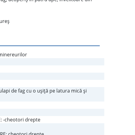
mureş
 minereurilor
api de fag cu o uşiţă pe latura mică şi
: -cheotori drepte
ARE: cheotori drepte