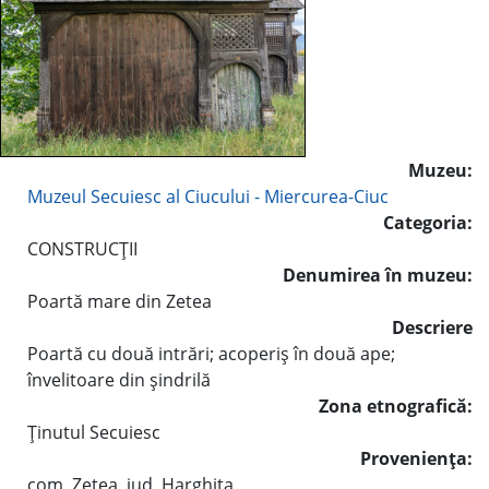
Muzeu:
Muzeul Secuiesc al Ciucului - Miercurea-Ciuc
Categoria:
CONSTRUCŢII
Denumirea în muzeu:
Poartă mare din Zetea
Descriere
Poartă cu două intrări; acoperiş în două ape;
învelitoare din şindrilă
Zona etnografică:
Ţinutul Secuiesc
Provenienţa:
com. Zetea, jud. Harghita