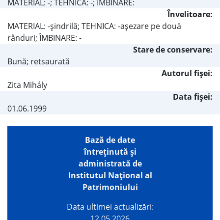
MATERIAL: -; TEHNICA: -; IMBINARE:
Învelitoare:
MATERIAL: -şindrilă; TEHNICA: -aşezare pe două
rânduri; ÎMBINARE: -
Stare de conservare:
Bună; retsaurată
Autorul fişei:
Zita Mihály
Data fișei:
01.06.1999
Bază de date
întreţinută şi
administrată de
Institutul Național al
Patrimoniului
Data ultimei actualizări:
12.05.2026