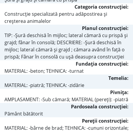
Categoria construcţiei:
Construcţie specializată pentru adăpostirea şi
creşterea animalelor
Planul construcţiei:
TIP: -Şură deschisă în mijloc; lateral cămară cu prispă şi
grajd; fânar în consolă; DESCRIERE: -Şură deschisă în
mijloc; lateral cămară şi grajd ; cămara având în faţă o
prispă; Fânar în consolă cu uşă deasupra construcţiei
Fundaţia construcţiei:
MATERIAL: -beton; TEHNICA: -turnat
Temelia:
MATERIAL: -piatră; TEHNICA: -zidărie
Pivniţa:
AMPLASAMENT: -Sub cămară; MATERIAL (pereţi): -piatră
Pardoseala construcţiei:
Pământ bătătorit
Pereţii construcţiei:
MATERIAL: -bârne de brad; TEHNICA: -cununi orizontale;