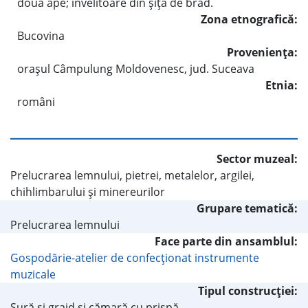
două ape; învelitoare din şiţă de brad.
Zona etnografică:
Bucovina
Provenienţa:
oraşul Câmpulung Moldovenesc, jud. Suceava
Etnia:
români
Sector muzeal:
Prelucrarea lemnului, pietrei, metalelor, argilei,
chihlimbarului şi minereurilor
Grupare tematică:
Prelucrarea lemnului
Face parte din ansamblul:
Gospodărie-atelier de confecţionat instrumente
muzicale
Tipul construcţiei:
Şură şi grajd şi cămară cu prispă