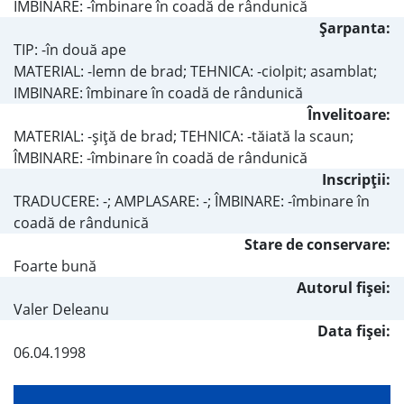
IMBINARE: -îmbinare în coadă de rândunică
Şarpanta:
TIP: -în două ape
MATERIAL: -lemn de brad; TEHNICA: -ciolpit; asamblat;
IMBINARE: îmbinare în coadă de rândunică
Învelitoare:
MATERIAL: -şiţă de brad; TEHNICA: -tăiată la scaun;
ÎMBINARE: -îmbinare în coadă de rândunică
Inscripţii:
TRADUCERE: -; AMPLASARE: -; ÎMBINARE: -îmbinare în
coadă de rândunică
Stare de conservare:
Foarte bună
Autorul fişei:
Valer Deleanu
Data fișei:
06.04.1998