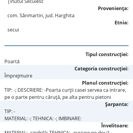
Ţinutul Secuiesc
Provenienţa:
com. Sânmartin, jud. Harghita
Etnia:
secui
Tipul construcţiei:
Poartă
Categoria construcţiei:
Împrejmuire
Planul construcţiei:
TIP: -; DESCRIERE: -Poarta curţii casei servea ca intrare,
pe o parte pentru căruţă, pe alta pentru pietoni
Şarpanta:
TIP: -
MATERIAL: -; TEHNICA: -; IMBINARE:
Învelitoare:
MATERIAL: -şindrilă; TEHNICA: -aşezare pe două