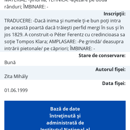
rânduri; ÎMBINARE: -
Inscripţii:
TRADUCERE: -Dacă inima şi numele ţi-e bun poţi intra
pe această poartă dacă trăieşti perfid mergi în sus şi în
jos 1829. A construit-o Péter Ferentz cu credincioasa sa
soţie Tompos Klara; AMPLASARE: -Pe grindă/ deasupra
intrării pietonale/ pe căpriori; ÎMBINARE: -
Stare de conservare:
Bună
Autorul fişei:
Zita Mihály
Data fișei:
01.06.1999
Bază de date
întreţinută şi
administrată de
Institutul Național al