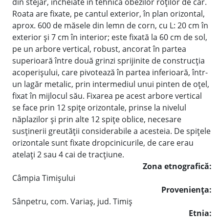
din stejar, încheiate în tehnica obezilor roţilor de car.
Roata are fixate, pe cantul exterior, în plan orizontal,
aprox. 600 de măsele din lemn de corn, cu L: 20 cm în
exterior şi 7 cm în interior; este fixată la 60 cm de sol,
pe un arbore vertical, robust, ancorat în partea
superioară între două grinzi sprijinite de construcţia
acoperişului, care pivotează în partea inferioară, într-
un lagăr metalic, prin intermediul unui pinten de oţel,
fixat în mijlocul său. Fixarea pe acest arbore vertical
se face prin 12 spiţe orizontale, prinse la nivelul
năplazilor şi prin alte 12 spiţe oblice, necesare
susţinerii greutăţii considerabile a acesteia. De spiţele
orizontale sunt fixate dropcinicurile, de care erau
atelaţi 2 sau 4 cai de tracţiune.
Zona etnografică:
Câmpia Timişului
Provenienţa:
Sânpetru, com. Variaş, jud. Timiş
Etnia: