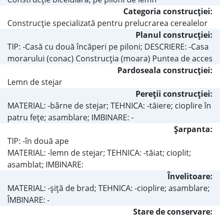
Categoria construcţiei:
Construcţie specializată pentru prelucrarea cerealelor
Planul construcţiei:
TIP: -Casă cu două încăperi pe piloni; DESCRIERE: -Casa
morarului (conac) Construcţia (moara) Puntea de acces
Pardoseala construcţiei:
Lemn de stejar
Pereţii construcţiei:
MATERIAL: -bârne de stejar; TEHNICA: -tăiere; cioplire în
patru feţe; asamblare; IMBINARE: -
Şarpanta:
TIP: -în două ape
MATERIAL: -lemn de stejar; TEHNICA: -tăiat; cioplit;
asamblat; IMBINARE:
Învelitoare:
MATERIAL: -şiţă de brad; TEHNICA: -cioplire; asamblare;
ÎMBINARE: -
Stare de conservare: