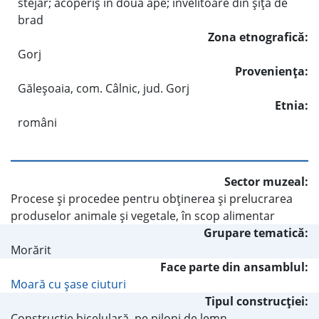
stejar; acoperiş în două ape; învelitoare din şiţă de
brad
Zona etnografică:
Gorj
Provenienţa:
Găleşoaia, com. Câlnic, jud. Gorj
Etnia:
români
Sector muzeal:
Procese şi procedee pentru obţinerea şi prelucrarea
produselor animale şi vegetale, în scop alimentar
Grupare tematică:
Morărit
Face parte din ansamblul:
Moară cu şase ciuturi
Tipul construcţiei:
Construcţie bicelulară, pe piloni de lemn