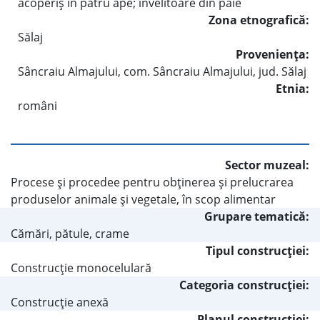
acoperiş în patru ape; învelitoare din paie
Zona etnografică:
Sălaj
Provenienţa:
Sâncraiu Almajului, com. Sâncraiu Almajului, jud. Sălaj
Etnia:
români
Sector muzeal:
Procese şi procedee pentru obţinerea şi prelucrarea
produselor animale şi vegetale, în scop alimentar
Grupare tematică:
Cămări, pătule, crame
Tipul construcţiei:
Construcţie monocelulară
Categoria construcţiei:
Construcţie anexă
Planul construcţiei: