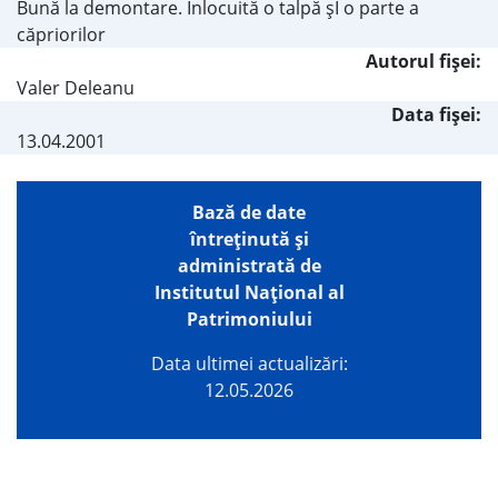
Bună la demontare. Înlocuită o talpă şI o parte a
căpriorilor
Autorul fişei:
Valer Deleanu
Data fișei:
13.04.2001
Bază de date
întreţinută şi
administrată de
Institutul Național al
Patrimoniului
Data ultimei actualizări:
12.05.2026