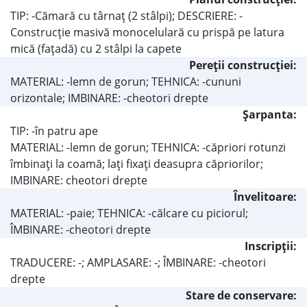
TIP: -Cămară cu târnaţ (2 stâlpi); DESCRIERE: -
Construcţie masivă monocelulară cu prispă pe latura
mică (faţadă) cu 2 stâlpi la capete
Pereţii construcţiei:
MATERIAL: -lemn de gorun; TEHNICA: -cununi
orizontale; IMBINARE: -cheotori drepte
Şarpanta:
TIP: -în patru ape
MATERIAL: -lemn de gorun; TEHNICA: -căpriori rotunzi
îmbinaţi la coamă; laţi fixaţi deasupra căpriorilor;
IMBINARE: cheotori drepte
Învelitoare:
MATERIAL: -paie; TEHNICA: -călcare cu piciorul;
ÎMBINARE: -cheotori drepte
Inscripţii:
TRADUCERE: -; AMPLASARE: -; ÎMBINARE: -cheotori
drepte
Stare de conservare: