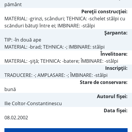
pământ
Pereţii construcţiei:
MATERIAL: -grinzi, scânduri; TEHNICA: -schelet stâlpi cu
scănduri bătuţi între ei; IMBINARE: -stâlpi
Şarpanta:
TIP: -în două ape
MATERIAL: -brad; TEHNICA: -; IMBINARE: stâlpi
Învelitoare:
MATERIAL: -şiţă; TEHNICA: -batere; ÎMBINARE: -stâlpi
Inscripţii:
TRADUCERE: -; AMPLASARE: -; ÎMBINARE: -stâlpi
Stare de conservare:
bună
Autorul fişei:
Ilie Coltor-Constantinescu
Data fișei:
08.02.2002