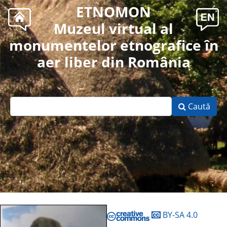
ETNOMON
Muzeul virtual al
monumentelor etnografice în
aer liber din România
Caută
BY-SA 4.0