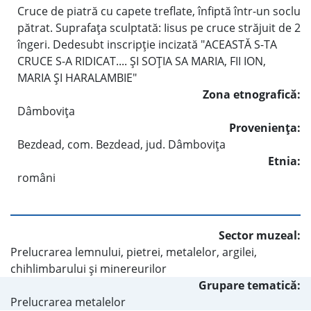
Cruce de piatră cu capete treflate, înfiptă într-un soclu
pătrat. Suprafaţa sculptată: Iisus pe cruce străjuit de 2
îngeri. Dedesubt inscripţie incizată "ACEASTĂ S-TA
CRUCE S-A RIDICAT.... ŞI SOŢIA SA MARIA, FII ION,
MARIA ŞI HARALAMBIE"
Zona etnografică:
Dâmboviţa
Provenienţa:
Bezdead, com. Bezdead, jud. Dâmboviţa
Etnia:
români
Sector muzeal:
Prelucrarea lemnului, pietrei, metalelor, argilei,
chihlimbarului şi minereurilor
Grupare tematică:
Prelucrarea metalelor