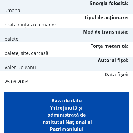
Energia folosită:
umană
Tipul de acţionare:
roată dinţată cu mâner
Mod de transmisie:
palete
Forţa mecanică:
palete, site, carcasă
Autorul fişei:
Valer Deleanu
Data fișei:
25.09.2008
Bază de date
întreţinută şi
administrată de
Institutul Național al
Patrimoniului