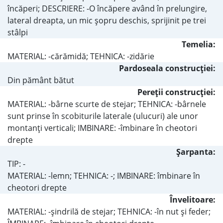
încăperi; DESCRIERE: -O încăpere având în prelungire,
lateral dreapta, un mic şopru deschis, sprijinit pe trei
stâlpi
Temelia:
MATERIAL: -cărămidă; TEHNICA: -zidărie
Pardoseala construcţiei:
Din pământ bătut
Pereţii construcţiei:
MATERIAL: -bârne scurte de stejar; TEHNICA: -bârnele
sunt prinse în scobiturile laterale (ulucuri) ale unor
montanţi verticali; IMBINARE: -îmbinare în cheotori
drepte
Şarpanta:
TIP: -
MATERIAL: -lemn; TEHNICA: -; IMBINARE: îmbinare în
cheotori drepte
Învelitoare:
MATERIAL: -şindrilă de stejar; TEHNICA: -în nut şi feder;