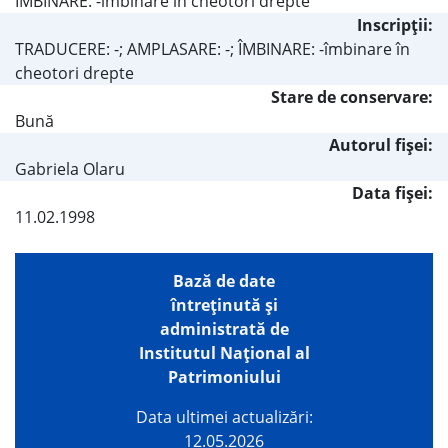
ÎMBINARE: -îmbinare în cheotori drepte
Inscripţii:
TRADUCERE: -; AMPLASARE: -; ÎMBINARE: -îmbinare în
cheotori drepte
Stare de conservare:
Bună
Autorul fişei:
Gabriela Olaru
Data fișei:
11.02.1998
Bază de date
întreţinută şi
administrată de
Institutul Național al
Patrimoniului
Data ultimei actualizări:
12.05.2026