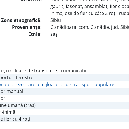
găurit, fasonat, ansamblat, fier ciocăn
inimă, osii de fier cu câte 2 roţi, ru
Zona etnografică:
Sibiu
Provenienţa:
Cisnădioara, com. Cisnădie, jud. Sibi
Etnia:
saşi
i şi mijloace de transport şi comunicaţii
porturi terestre
on de prezentare a mijloacelor de transport populare
ior manual
ior
iune umană (tras)
i-inimă
e fier cu 4 roţi