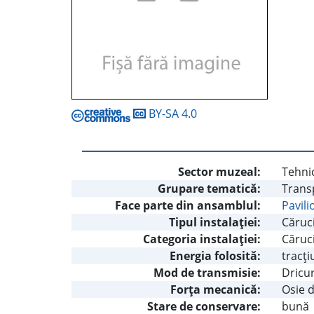
BY-SA 4.0
Sector muzeal:
Tehnic
Grupare tematică:
Trans
Face parte din ansamblul:
Pavili
Tipul instalaţiei:
Căruc
Categoria instalaţiei:
Căruc
Energia folosită:
tracţ
Mod de transmisie:
Dricur
Forţa mecanică:
Osie d
Stare de conservare:
bună