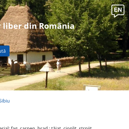
 liber din România
ută
Sibiu
ial: fag, carpen, brad,: tăiat, cioplit, strnjit,