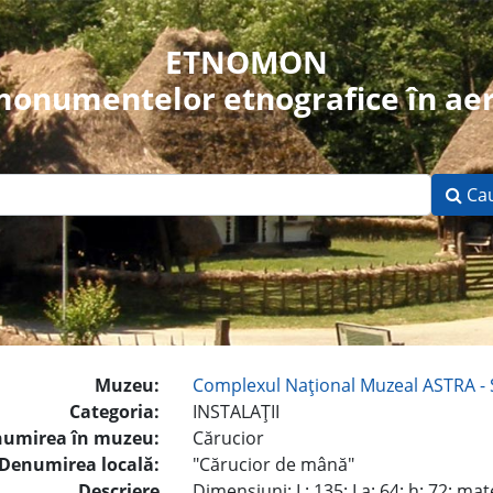
ETNOMON
 monumentelor etnografice în aer
Ca
Muzeu:
Complexul Naţional Muzeal ASTRA - 
Categoria:
INSTALAŢII
umirea în muzeu:
Cărucior
Denumirea locală:
"Cărucior de mână"
Descriere
Dimensiuni: L: 135; La: 64; h: 72; mater