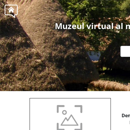
Muzeul virtual al
Den