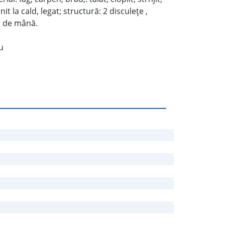
it la cald, legat; structură: 2 disculeţe ,
dă de mână.
u