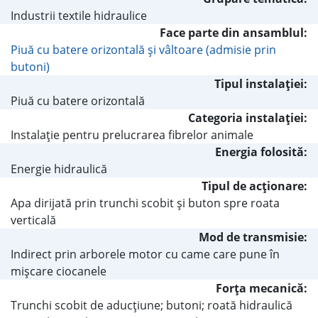
Industrii textile hidraulice
Face parte din ansamblul:
Piuă cu batere orizontală şi vâltoare (admisie prin
butoni)
Tipul instalaţiei:
Piuă cu batere orizontală
Categoria instalaţiei:
Instalaţie pentru prelucrarea fibrelor animale
Energia folosită:
Energie hidraulică
Tipul de acţionare:
Apa dirijată prin trunchi scobit şi buton spre roata
verticală
Mod de transmisie:
Indirect prin arborele motor cu came care pune în
mişcare ciocanele
Forţa mecanică:
Trunchi scobit de aducţiune; butoni; roată hidraulică