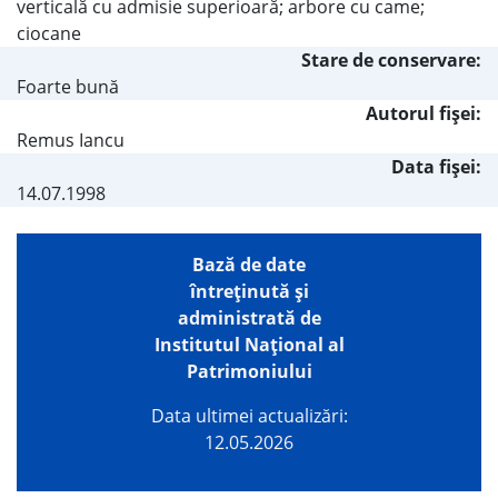
verticală cu admisie superioară; arbore cu came;
ciocane
Stare de conservare:
Foarte bună
Autorul fişei:
Remus Iancu
Data fișei:
14.07.1998
Bază de date
întreţinută şi
administrată de
Institutul Național al
Patrimoniului
Data ultimei actualizări:
12.05.2026