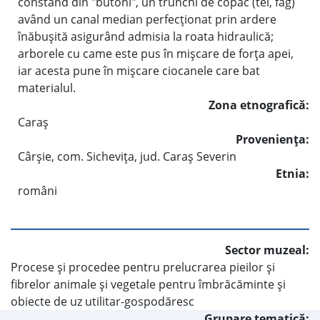
constând din "butoni", un trunchi de copac (tei, fag)
având un canal median perfecţionat prin ardere
înăbuşită asigurând admisia la roata hidraulică;
arborele cu came este pus în mişcare de forţa apei,
iar acesta pune în mişcare ciocanele care bat
materialul.
Zona etnografică:
Caraş
Provenienţa:
Cârşie, com. Sicheviţa, jud. Caraş Severin
Etnia:
români
Sector muzeal:
Procese şi procedee pentru prelucrarea pieilor şi
fibrelor animale şi vegetale pentru îmbrăcăminte şi
obiecte de uz utilitar-gospodăresc
Grupare tematică: