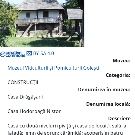
BY-SA 4.0
Muzeu:
Muzeul Viticulturii şi Pomiculturii Goleşti
Categoria:
CONSTRUCŢII
Denumirea în muzeu:
Casa Drăgăşani
Denumirea locală:
Casa Hodoroagă Nistor
Descriere
Casă cu două niveluri (piviţă şi casa de locuit), sală la
faţadă; lemn de gorun; cărămidă; acoperiş în patru