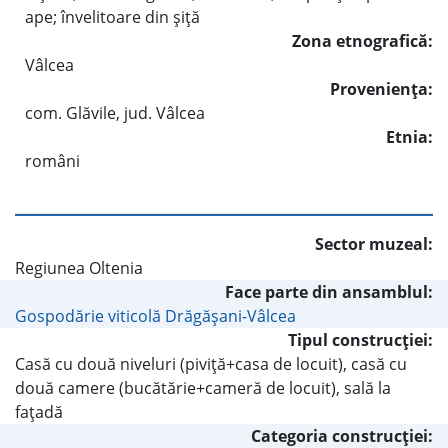
ape; învelitoare din şiţă
Zona etnografică:
Vâlcea
Provenienţa:
com. Glăvile, jud. Vâlcea
Etnia:
români
Sector muzeal:
Regiunea Oltenia
Face parte din ansamblul:
Gospodărie viticolă Drăgăşani-Vâlcea
Tipul construcţiei:
Casă cu două niveluri (piviţă+casa de locuit), casă cu
două camere (bucătărie+cameră de locuit), sală la
faţadă
Categoria construcţiei: