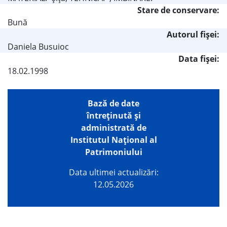
Stare de conservare:
Bună
Autorul fişei:
Daniela Busuioc
Data fișei:
18.02.1998
Bază de date
întreţinută şi
administrată de
Institutul Național al
Patrimoniului
Data ultimei actualizări:
12.05.2026