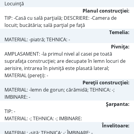
Locuinţă
Planul construcţiei:
TIP: -Casă cu sală parţială; DESCRIERE: -Camera de
locuit; bucătăria; sală parţial pe faţă
Temelia:
MATERIAL: -piatră; TEHNICA: -
Pivniţa:
AMPLASAMENT: -la primul nivel al casei pe toată
suprafaţa construcţiei; are decupate în lemn locuri de
aerisire, intrarea în pivniţă este plasată lateral;
MATERIAL (pereţi): -
Pereţii construcţiei:
MATERIAL: -lemn de gorun; cărămidă; TEHNICA: -;
IMBINARE: -
Şarpanta:
TIP: -
MATERIAL: -; TEHNICA: -; IMBINARE:
Învelitoare:
MATERIAL: -şiţă; TEHNICA: -; ÎMBINARE: -