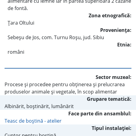
alimentare cu lemne iar în partea superioară 2 cazane
de fontă.
Zona etnografică:
Ţara Oltului
Provenienţa:
Sebeşu de Jos, com. Turnu Roşu, jud. Sibiu
Etnia:
români
Sector muzeal:
Procese şi procedee pentru obţinerea şi prelucrarea
produselor animale şi vegetale, în scop alimentar
Grupare tematică:
Albinărit, boştinărit, lumânărit
Face parte din ansamblul:
Teasc de boştină - atelier
Tipul instalaţiei:
Cuptor pentru boştină