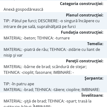
Categoria construcţiei:
Anexă gospodărească
Planul construcţiei:
TIP: -Pătul pe furci; DESCRIERE: -o singură încăpere cu
intrare de pe sală, supraînălţată pe furci
Fundaţia construcţiei:
MATERIAL: -beton; TEHNICA: -turnare
Temelia:
MATERIAL: -piatră de râu; TEHNICA: -zidărie cu liant de
nisip şi var
Pereţii construcţiei:
MATERIAL: -bârne de brad; scândură de stejar;
TEHNICA: -cioplit; fasonare; IMBINARE: -
Şarpanta:
TIP: -în patru ape
MATERIAL: -brad; TEHNICA: -tăiere; cioplire; IMBINARE:
Învelitoare:
MATERIAL: -şiţă de brad; TEHNICA: -spart; trasă la
cuţitoaie; bătut; ÎMBINARE: -