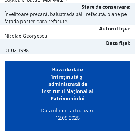
Stare de conservare:
Învelitoare precară, balustrada sălii refăcută, blane pe
faţada posterioară refăcute.
Autorul fişei:
Nicolae Georgescu
Data fișei:
01.02.1998
Bază de date
întreţinută şi
administrată de
Institutul Național al
Patrimoniului
Data ultimei actualizări:
12.05.2026