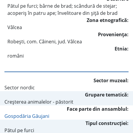
Pătul pe furci; bârne de brad; scândură de stejar;
acoperiş în patru ape; învelitoare din şiţă de brad
Zona etnografică:
Vâlcea
Provenienţa:
Robeşti, com. Câineni, jud. Vâlcea
Etnia:
români
Sector muzeal:
Sector nordic
Grupare tematică:
Creşterea animalelor - păstorit
Face parte din ansamblul:
Gospodăria Găujani
Tipul construcţiei:
Pătul pe furci