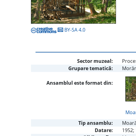
BY-SA 4.0
Sector muzeal:
Proces
Grupare tematică:
Morăr
Ansamblul este format din:
Moar
Tip ansamblu:
Moar
Datare:
1952; 