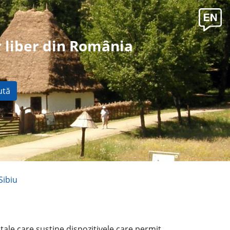
 liber din România
ută
Sibiu
ntale care susţine dispozitivele care permit