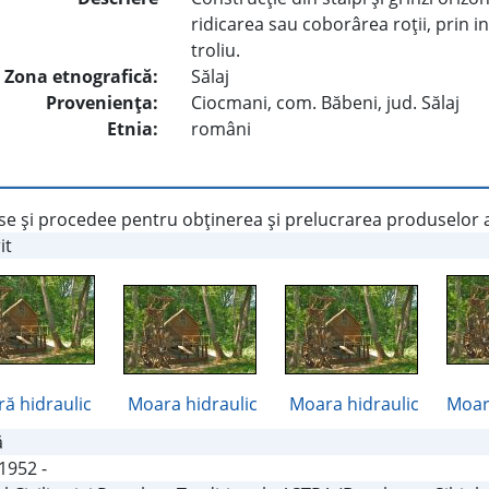
ridicarea sau coborârea roţii, prin i
troliu.
Zona etnografică:
Sălaj
Provenienţa:
Ciocmani, com. Băbeni, jud. Sălaj
Etnia:
români
e şi procedee pentru obţinerea şi prelucrarea produselor a
it
ă hidraulic
Moara hidraulic
Moara hidraulic
Moar
ă
1952 -