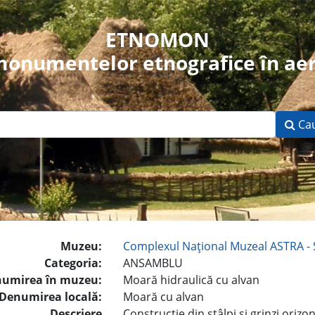
ETNOMON
 monumentelor etnografice în aer
Ca
Muzeu:
Complexul Naţional Muzeal ASTRA - 
Categoria:
ANSAMBLU
umirea în muzeu:
Moară hidraulică cu alvan
Denumirea locală:
Moară cu alvan
Descriere
Construcţie din stâlpi şi grinzi orizo