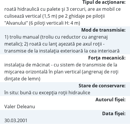
Tipul de acţionare:
roată hidraulică cu palete şi 3 cercuri, are ax mobil ce
culisează vertical (1,5 m) pe 2 ghidaje pe piloţii
"Alvanului" (6 piloţi verticali H: 4 m)
Mod de transmisie:
1) troliu manual (troliu cu reductor cu angrenaj
metalic); 2) roată cu lanţ aşezată pe axul roţii -
transmise de la instalaţia exterioară la cea interioară
Forţa mecanică:
instalaţia de măcinat - cu sistem de transmisie de la
mişcarea orizontală în plan vertical (angrenaj de roţi
dinţate de lemn)
Stare de conservare:
în situ: bună cu excepţia roţii hidraulice
Autorul fişei:
Valer Deleanu
Data fișei:
30.03.2001