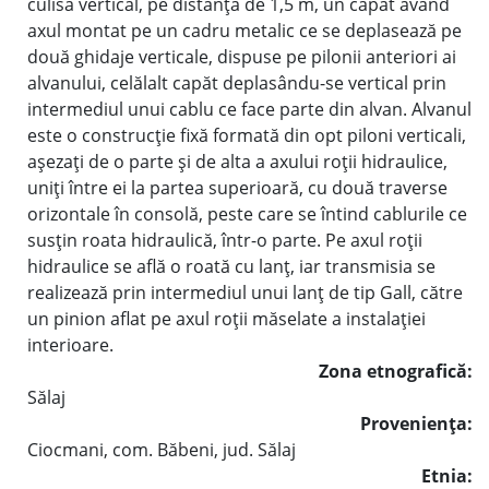
culisa vertical, pe distanţă de 1,5 m, un capăt având
axul montat pe un cadru metalic ce se deplasează pe
două ghidaje verticale, dispuse pe pilonii anteriori ai
alvanului, celălalt capăt deplasându-se vertical prin
intermediul unui cablu ce face parte din alvan. Alvanul
este o construcţie fixă formată din opt piloni verticali,
aşezaţi de o parte şi de alta a axului roţii hidraulice,
uniţi între ei la partea superioară, cu două traverse
orizontale în consolă, peste care se întind cablurile ce
susţin roata hidraulică, într-o parte. Pe axul roţii
hidraulice se află o roată cu lanţ, iar transmisia se
realizează prin intermediul unui lanţ de tip Gall, către
un pinion aflat pe axul roţii măselate a instalaţiei
interioare.
Zona etnografică:
Sălaj
Provenienţa:
Ciocmani, com. Băbeni, jud. Sălaj
Etnia: