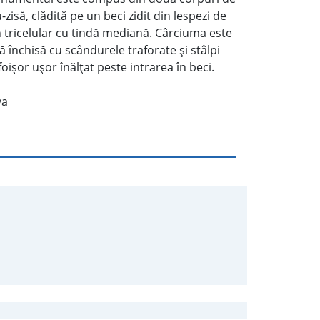
zisă, clădită pe un beci zidit din lespezi de
an tricelular cu tindă mediană. Cârciuma este
 închisă cu scândurele traforate şi stâlpi
foişor uşor înălţat peste intrarea în beci.
va