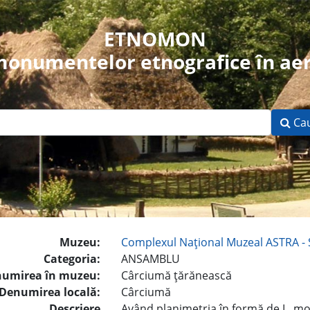
ETNOMON
 monumentelor etnografice în aer
Ca
Muzeu:
Complexul Naţional Muzeal ASTRA - 
Categoria:
ANSAMBLU
umirea în muzeu:
Cârciumă ţărănească
Denumirea locală:
Cârciumă
Descriere
Având planimetria în formă de L, 