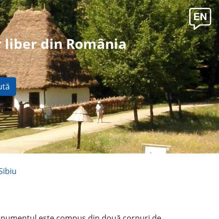
 liber din România
ută
Sibiu
monumentul este compus din două corpuri de