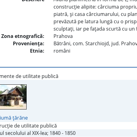
construcţie alipite: cârciuma propriu-
piatră, şi casa cârciumarului, cu pl
prevăzută pe latura lungă cu o prispă
sculptaţi, iar pe faţada scurtă cu un 
Zona etnografică:
Prahova
Provenienţa:
Bătrâni, com. Starchiojd, jud. Praho
Etnia:
români
ente de utilitate publică
iumă ţărăne
ucţie de utilitate publică
ul secolului al XIX-lea; 1840 - 1850