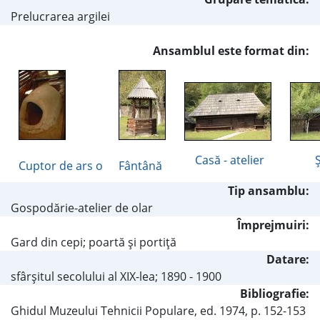
Prelucrarea argilei
Ansamblul este format din:
Casă - atelier
Cuptor de ars o
Fântână
Tip ansamblu:
Gospodărie-atelier de olar
Împrejmuiri:
Gard din cepi; poartă şi portiţă
Datare:
sfârșitul secolului al XIX-lea; 1890 - 1900
Bibliografie:
Ghidul Muzeului Tehnicii Populare, ed. 1974, p. 152-153