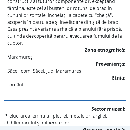
constructiv al tuturor componentelor, exceptând
fântâna, este cel al buştenilor rotunzi de brad în
cununi orizontale, încheiaţi la capete cu "cheiţă",
acoperiş în patru ape şi învelitoare din şiţă de brad.
Casa prezintă varianta arhaică a planului fără prispă,
cu tinda descoperită pentru evacuarea fumului de la
cuptor.
Zona etnografică:
Maramureş
Provenienţa:
Săcel, com. Săcel, jud. Maramureş
Etnia:
români
Sector muzeal:
Prelucrarea lemnului, pietrei, metalelor, argilei,
chihlimbarului şi minereurilor
Grupare tematică: