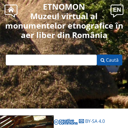
ETNOMON
Muzeul virtual al
monumentelor etnografice în
aer liber din România
Caută
BY-SA 4.0