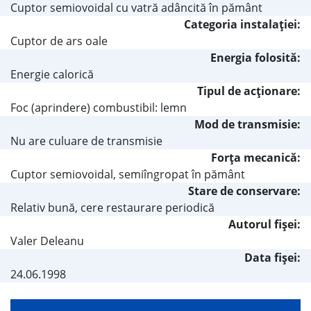
Cuptor semiovoidal cu vatră adâncită în pământ
Categoria instalaţiei:
Cuptor de ars oale
Energia folosită:
Energie calorică
Tipul de acţionare:
Foc (aprindere) combustibil: lemn
Mod de transmisie:
Nu are culuare de transmisie
Forţa mecanică:
Cuptor semiovoidal, semiîngropat în pământ
Stare de conservare:
Relativ bună, cere restaurare periodică
Autorul fişei:
Valer Deleanu
Data fișei:
24.06.1998