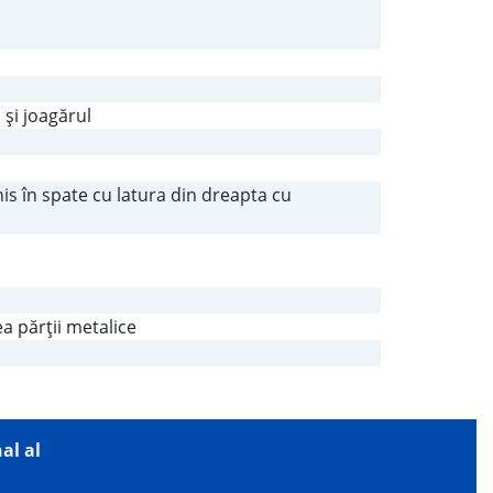
 şi joagărul
his în spate cu latura din dreapta cu
a părţii metalice
al al