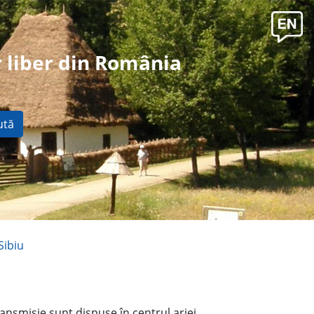
 liber din România
ută
Sibiu
transmisie sunt dispuse în centrul ariei