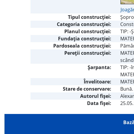
Joagăr
Tipul construcţiei:
Şopr
Categoria construcţiei:
Constr
Planul construcţiei:
TIP: -
Fundaţia construcţiei:
MATERI
Pardoseala construcţiei:
Pămân
Pereţii construcţiei:
MATERI
scându
Şarpanta:
TIP: -
MATER
Învelitoare:
MATERI
Stare de conservare:
Bună. 
Autorul fişei:
Alexan
Data fișei:
25.05
Bază