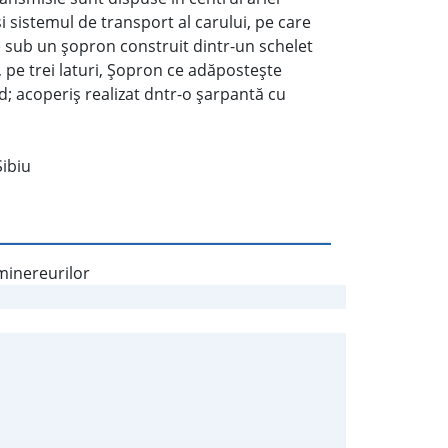
şi sistemul de transport al carului, pe care
te sub un şopron construit dintr-un schelet
, pe trei laturi, Şopron ce adăposteşte
; acoperiş realizat dntr-o şarpantă cu
Sibiu
 minereurilor