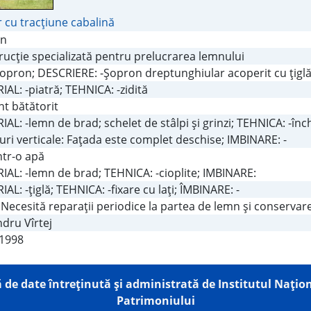
 cu tracţiune cabalină
on
ucţie specializată pentru prelucrarea lemnului
Şopron; DESCRIERE: -Şopron dreptunghiular acoperit cu ţiglă
AL: -piatră; TEHNICA: -zidită
t bătătorit
AL: -lemn de brad; schelet de stâlpi şi grinzi; TEHNICA: -înc
ri verticale: Faţada este complet deschise; IMBINARE: -
într-o apă
IAL: -lemn de brad; TEHNICA: -cioplite; IMBINARE:
AL: -ţiglă; TEHNICA: -fixare cu laţi; ÎMBINARE: -
Necesită reparaţii periodice la partea de lemn şi conservare
dru Vîrtej
.1998
 de date întreţinută şi administrată de
Institutul Națion
Patrimoniului