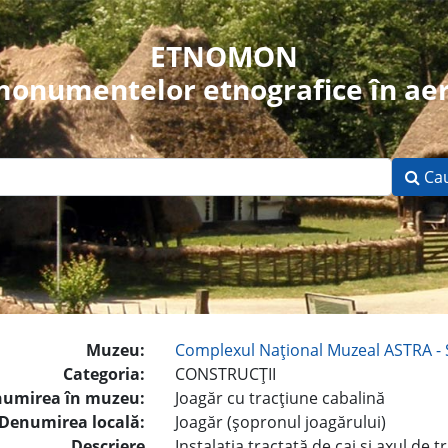
ETNOMON
 monumentelor etnografice în aer
Ca
Muzeu:
Complexul Naţional Muzeal ASTRA - 
Categoria:
CONSTRUCŢII
umirea în muzeu:
Joagăr cu tracţiune cabalină
Denumirea locală:
Joagăr (şopronul joagărului)
Descriere
Instalaţia tractată de cai şi axul de 