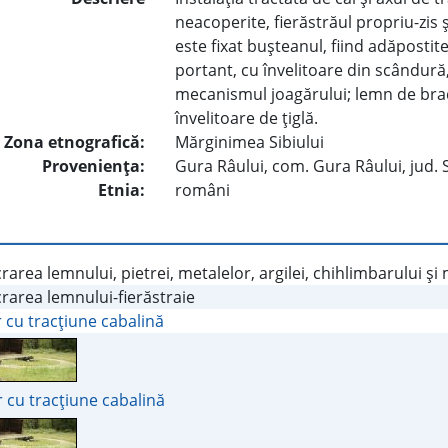
neacoperite, fierăstrăul propriu-zis 
este fixat buşteanul, fiind adăposti
portant, cu învelitoare din scândură
mecanismul joagărului; lemn de brad
învelitoare de ţiglă.
Zona etnografică:
Mărginimea Sibiului
Provenienţa:
Gura Râului, com. Gura Râului, jud. 
Etnia:
români
rarea lemnului, pietrei, metalelor, argilei, chihlimbarului şi
rarea lemnului-fierăstraie
 cu tracţiune cabalină
 cu tracţiune cabalină