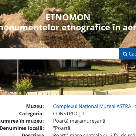
ETNOMON
 monumentelor etnografice în aer
Ca
Muzeu:
Complexul Naţional Muzeal ASTRA - 
Categoria:
CONSTRUCŢII
umirea în muzeu:
Poartă maramureşană
Denumirea locală:
"Poartă"
Descriere
Poartă mare centrală cu 2 foi de scâ