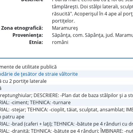
tâmplăreşti. Doi stâlpi laterali, scul
răsucită". Acoperişul în 4 ape al por
portiţelor.
Zona etnografică:
Maramureş
Provenienţa:
Săpânţa, com. Săpânţa, jud. Maram
Etnia:
români
ente de utilitate publică
ărie de ţesător de straie vâltorite
 cu 2 portiţe laterale
ă
dreptunghiular; DESCRIERE: -Plan dat de baza stâlpilor şi a st
IAL: -ciment; TEHNICA: -turnare
AL: -stejar; TEHNICA: -cioplit, tăiat, sculptat, ansamblat; IM
în patru ape
AL: -brad (caferi + laţi); TEHNICA: -bătute pe 4 rânduri cu d
AL: -draniţă; TEHNICA: -bătute pe 4 rânduri; ÎMBINARE: -nut