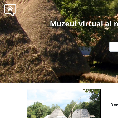
Muzeul virtual al
Den