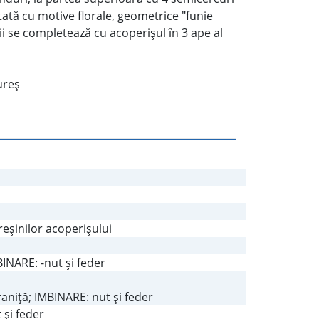
ptată cu motive florale, geometrice "funie
ţii se completează cu acoperişul în 3 ape al
ureş
reşinilor acoperişului
BINARE: -nut şi feder
raniţă; IMBINARE: nut şi feder
 şi feder