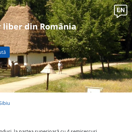
 liber din România
ută
Sibiu
nduri, la partea superioară cu 4 semicercuri