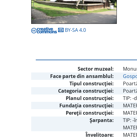
BY-SA 4.0
Sector muzeal:
Monum
Face parte din ansamblul:
Gospod
Tipul construcţiei:
Poartă
Categoria construcţiei:
Poart
Planul construcţiei:
TIP: -
Fundaţia construcţiei:
MATER
Pereţii construcţiei:
MATERI
Şarpanta:
TIP: -
MATERI
Învelitoare:
MATERI