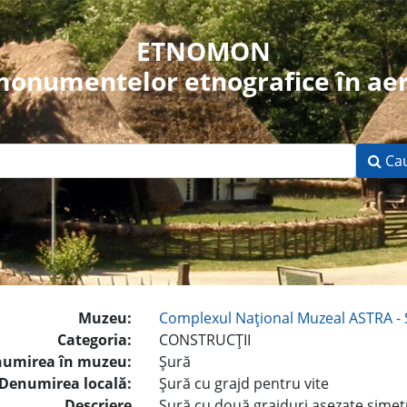
ETNOMON
 monumentelor etnografice în aer
Ca
Muzeu:
Complexul Naţional Muzeal ASTRA - 
Categoria:
CONSTRUCŢII
umirea în muzeu:
Şură
Denumirea locală:
Şură cu grajd pentru vite
Descriere
Şură cu două grajduri aşezate simetr