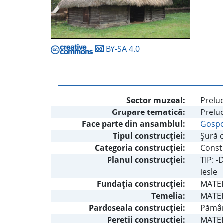
BY-SA 4.0
Sector muzeal:
Preluc
Grupare tematică:
Preluc
Face parte din ansamblul:
Gospod
Tipul construcţiei:
Şură 
Categoria construcţiei:
Constr
Planul construcţiei:
TIP: -
iesle
Fundaţia construcţiei:
MATER
Temelia:
MATERI
Pardoseala construcţiei:
Pămân
Pereţii construcţiei:
MATERI