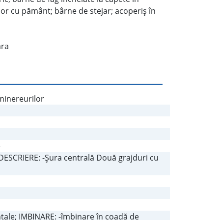
erior cu pământ; bârne de stejar; acoperiş în
ara
 minereurilor
e
 DESCRIERE: -Şura centrală Două grajduri cu
ntale; IMBINARE: -îmbinare în coadă de