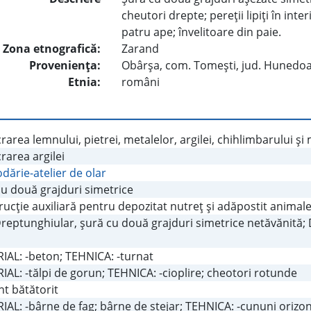
cheutori drepte; pereţii lipiţi în int
patru ape; învelitoare din paie.
Zona etnografică:
Zarand
Provenienţa:
Obârşa, com. Tomeşti, jud. Hunedo
Etnia:
români
rarea lemnului, pietrei, metalelor, argilei, chihlimbarului şi
rarea argilei
ărie-atelier de olar
cu două grajduri simetrice
ucţie auxiliară pentru depozitat nutreţ şi adăpostit animal
Dreptunghiular, şură cu două grajduri simetrice netăvănită;
IAL: -beton; TEHNICA: -turnat
AL: -tălpi de gorun; TEHNICA: -cioplire; cheotori rotunde
t bătătorit
AL: -bârne de fag; bârne de stejar; TEHNICA: -cununi orizo