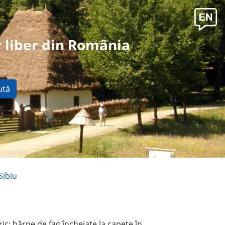
 liber din România
ută
Sibiu
ic; bârne de fag încheiate la capete în