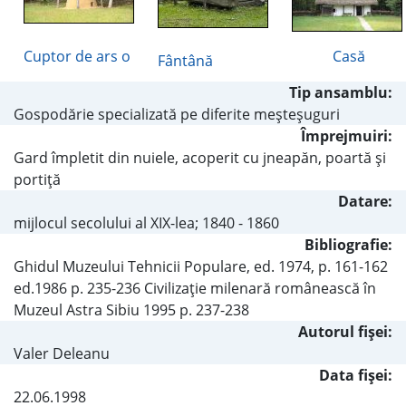
Cuptor de ars o
Casă
Fântână
Tip ansamblu:
Gospodărie specializată pe diferite meşteşuguri
Împrejmuiri:
Gard împletit din nuiele, acoperit cu jneapăn, poartă şi
portiţă
Datare:
mijlocul secolului al XIX-lea; 1840 - 1860
Bibliografie:
Ghidul Muzeului Tehnicii Populare, ed. 1974, p. 161-162
ed.1986 p. 235-236 Civilizaţie milenară românească în
Muzeul Astra Sibiu 1995 p. 237-238
Autorul fişei:
Valer Deleanu
Data fișei:
22.06.1998