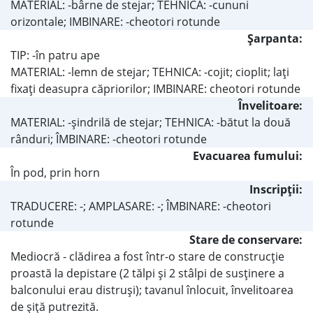
MATERIAL: -bârne de stejar; TEHNICA: -cununi
orizontale; IMBINARE: -cheotori rotunde
Şarpanta:
TIP: -în patru ape
MATERIAL: -lemn de stejar; TEHNICA: -cojit; cioplit; laţi
fixaţi deasupra căpriorilor; IMBINARE: cheotori rotunde
Învelitoare:
MATERIAL: -şindrilă de stejar; TEHNICA: -bătut la două
rânduri; ÎMBINARE: -cheotori rotunde
Evacuarea fumului:
În pod, prin horn
Inscripţii:
TRADUCERE: -; AMPLASARE: -; ÎMBINARE: -cheotori
rotunde
Stare de conservare:
Mediocră - clădirea a fost într-o stare de construcţie
proastă la depistare (2 tălpi şi 2 stâlpi de susţinere a
balconului erau distruşi); tavanul înlocuit, învelitoarea
de şiţă putrezită.