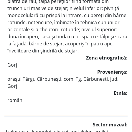
piatră de râu, talpa pereţilor fiind formată din
trunchiuri masive de stejar; nivelul inferior: pivniţă
monocelulară cu prispă la intrare, cu pereţi din bârne
rotunde, netencuite, îmbinate în tehnica cununilor
orizontale şi a cheutorii rotunde; nivelul superior:
două încăperi, casă şi tinda cu prispă cu stâlpi şi scară
la faţadă; bârne de stejar; acoperiş în patru ape;
învelitoare din şindrilă de stejar.
Zona etnografică:
Gorj
Provenienţa:
oraşul Târgu Cărbuneşti, com. Tg. Cărbuneşti, jud.
Gorj
Etnia:
români
Sector muzeal:
Prelucrarea lemnului, pietrei, metalelor, argilei,