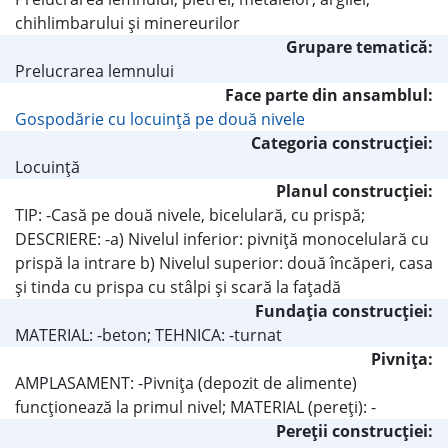
chihlimbarului şi minereurilor
Grupare tematică:
Prelucrarea lemnului
Face parte din ansamblul:
Gospodărie cu locuinţă pe două nivele
Categoria construcţiei:
Locuinţă
Planul construcţiei:
TIP: -Casă pe două nivele, bicelulară, cu prispă;
DESCRIERE: -a) Nivelul inferior: pivniţă monocelulară cu
prispă la intrare b) Nivelul superior: două încăperi, casa
şi tinda cu prispa cu stâlpi şi scară la faţadă
Fundaţia construcţiei:
MATERIAL: -beton; TEHNICA: -turnat
Pivniţa:
AMPLASAMENT: -Pivniţa (depozit de alimente)
funcţionează la primul nivel; MATERIAL (pereţi): -
Pereţii construcţiei: