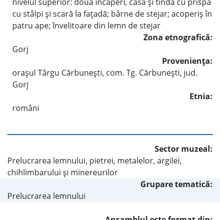
nivelul superior: două încăperi, casă şi tinda cu prispă
cu stâlpi şi scară la faţadă; bârne de stejar; acoperiş în
patru ape; învelitoare din lemn de stejar
Zona etnografică:
Gorj
Provenienţa:
oraşul Târgu Cărbuneşti, com. Tg. Cărbuneşti, jud.
Gorj
Etnia:
români
Sector muzeal:
Prelucrarea lemnului, pietrei, metalelor, argilei,
chihlimbarului şi minereurilor
Grupare tematică:
Prelucrarea lemnului
Ansamblul este format din: