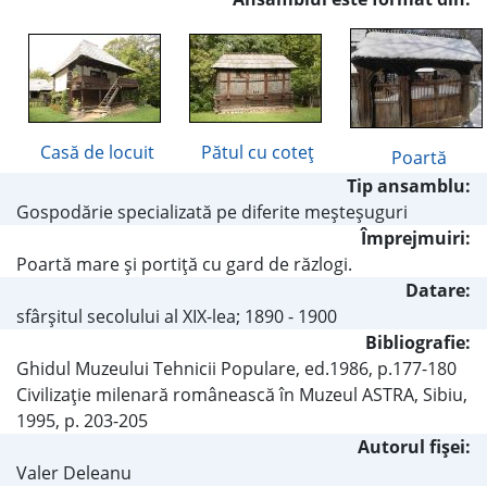
Casă de locuit
Pătul cu coteţ
Poartă
Tip ansamblu:
Gospodărie specializată pe diferite meşteşuguri
Împrejmuiri:
Poartă mare şi portiţă cu gard de răzlogi.
Datare:
sfârşitul secolului al XIX-lea; 1890 - 1900
Bibliografie:
Ghidul Muzeului Tehnicii Populare, ed.1986, p.177-180
Civilizaţie milenară românească în Muzeul ASTRA, Sibiu,
1995, p. 203-205
Autorul fişei:
Valer Deleanu