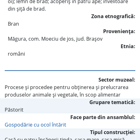
oi); lemn de brad; acoperiş în patru ape; învelitoare
din şiţă de brad.
Zona etnografică:
Bran
Provenienţa:
Măgura, com. Moeciu de jos, jud. Braşov
Etnia:
români
Sector muzeal:
Procese şi procedee pentru obţinerea şi prelucrarea
produselor animale şi vegetale, în scop alimentar
Grupare tematică:
Păstorit
Face parte din ansamblul:
Gospodărie cu ocol întărit
Tipul construcţiei:
Casă cu patru încăperi: tinda, casa mare, casa mică