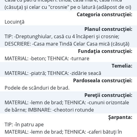
(căsuţa) şi celar cu "crosnie" pe o latură (adăpost de oi)
Categoria construcţiei:
Locuinţă
Planul construcţiei:
TIP: -Dreptunghiular, casă cu 4 încăperi şi crosnie;
DESCRIERE: -Casa mare Tindă Celar Casa mică (căsuţă)
Fundaţia construcţiei:
MATERIAL: -beton; TEHNICA: -turnare
Temelia:
MATERIAL: -piatră; TEHNICA: -zidărie seacă
Pardoseala construcţiei:
Podele de scânduri de brad.
Pereţii construcţiei:
MATERIAL: -lemn de brad; TEHNICA: -cununi orizontale
de bârne; IMBINARE: -cheotori rotunde
Şarpanta:
TIP: -în patru ape
MATERIAL: -lemn de brad; TEHNICA: -caferi bătuţi în