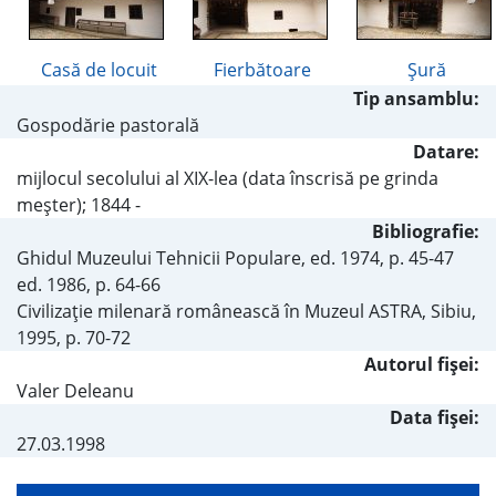
Casă de locuit
Fierbătoare
Şură
Tip ansamblu:
Gospodărie pastorală
Datare:
mijlocul secolului al XIX-lea (data înscrisă pe grinda
meşter); 1844 -
Bibliografie:
Ghidul Muzeului Tehnicii Populare, ed. 1974, p. 45-47
ed. 1986, p. 64-66
Civilizaţie milenară românească în Muzeul ASTRA, Sibiu,
1995, p. 70-72
Autorul fişei:
Valer Deleanu
Data fișei:
27.03.1998