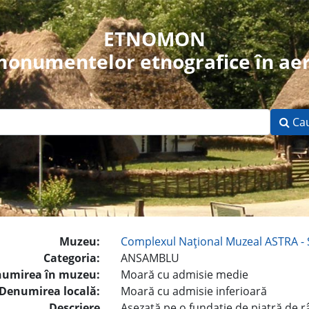
ETNOMON
 monumentelor etnografice în aer
Ca
Muzeu:
Complexul Naţional Muzeal ASTRA - 
Categoria:
ANSAMBLU
umirea în muzeu:
Moară cu admisie medie
Denumirea locală:
Moară cu admisie inferioară
Descriere
Aşezată pe o fundaţie de piatră de r