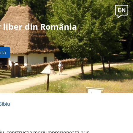
 liber din România
ută
Sibiu
âu, construcţia morii impresionează prin