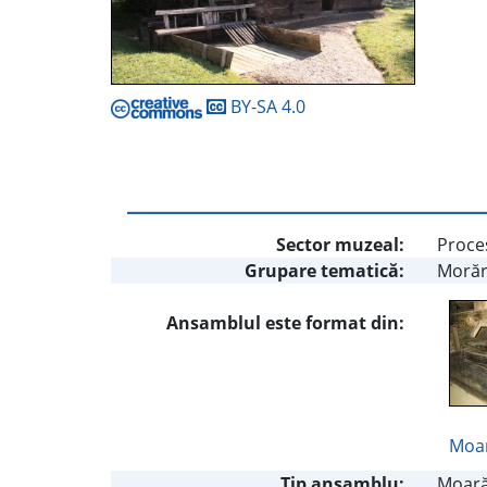
BY-SA 4.0
Sector muzeal:
Proces
Grupare tematică:
Morăr
Ansamblul este format din:
Moar
Tip ansamblu:
Moară 