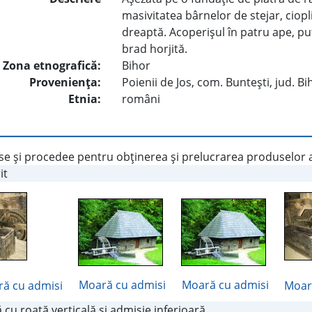
masivitatea bârnelor de stejar, ciopli
dreaptă. Acoperişul în patru ape, put
brad horjită.
Zona etnografică:
Bihor
Provenienţa:
Poienii de Jos, com. Bunteşti, jud. Bi
Etnia:
români
e şi procedee pentru obţinerea şi prelucrarea produselor a
it
Moară cu admisi
Moară cu admisi
ă cu admisi
Moar
cu roată verticală şi admisie inferioară