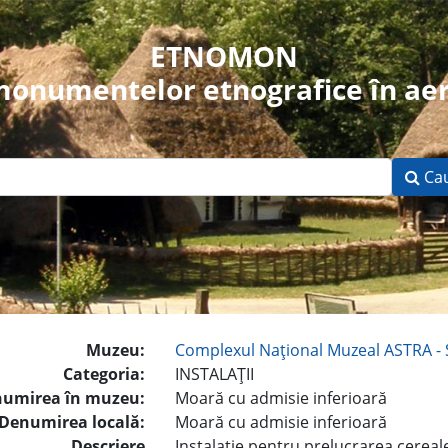
ETNOMON
 monumentelor etnografice în aer
Ca
Muzeu:
Complexul Naţional Muzeal ASTRA - 
Categoria:
INSTALAŢII
umirea în muzeu:
Moară cu admisie inferioară
Denumirea locală:
Moară cu admisie inferioară
Descriere
Instalaţie pentru prelucrarea cereal