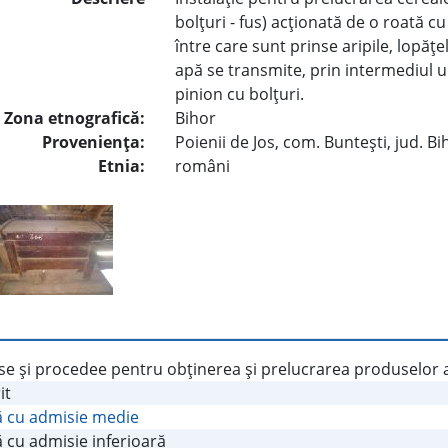
bolţuri - fus) acţionată de o roată c
între care sunt prinse aripile, lopăţe
apă se transmite, prin intermediul 
pinion cu bolţuri.
Zona etnografică:
Bihor
Provenienţa:
Poienii de Jos, com. Bunteşti, jud. Bi
Etnia:
români
e şi procedee pentru obţinerea şi prelucrarea produselor a
it
 cu admisie medie
 cu admisie inferioară