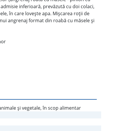
u admisie inferioară, prevăzută cu doi colaci,
lele, în care loveşte apa. Mişcarea roţii de
unui angrenaj format din roabă cu măsele şi
hor
nimale şi vegetale, în scop alimentar