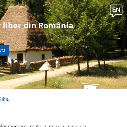
 liber din România
ută
Sibiu
elor (angrenaj roată cu măsele - pinion cu