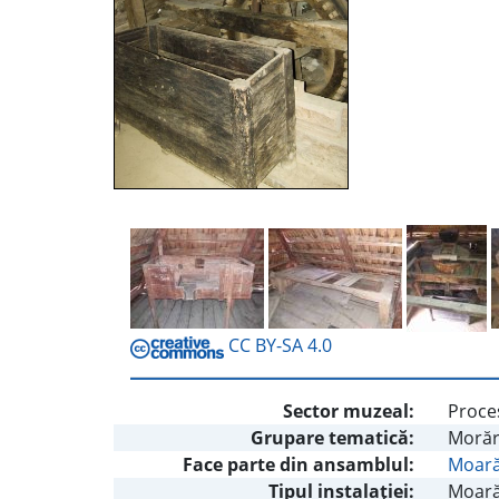
CC BY-SA 4.0
Sector muzeal:
Proces
Grupare tematică:
Morăr
Face parte din ansamblul:
Moară
Tipul instalaţiei:
Moară