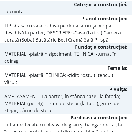
Categoria construcţiei:
Locuinţă
Planul construcţiei:
TIP: -Casă cu sală închisă pe două laturi şi prispă
deschisă la parter; DESCRIERE: -Casa (La foc) Camera
curată (Soba) Bucătărie Beci Cramă Sală Prispă
Fundaţia construcţiei:
MATERIAL: -piatră;nisip;ciment; TEHNICA: -turnat în
cofrag
Temelia:
MATERIAL: -piatră; TEHNICA: -zidit; rostuit; tencuit;
văruit
Pivniţa:
AMPLASAMENT: -La parter, în stânga casei, la faţadă;
MATERIAL (pereţi): -lemn de stejar (la tălpi); grinzi de
stejar; bârne de stejar
Pardoseala construcţiei:
Lut amestecate cu pleavă de grâu şi bălegar de cal, la
întreg parterul şi adosajul din spate, blană de fag