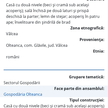
Casă cu două nivele (beci şi cramă sub acelaşi
acoperiş); sală închisă pe două laturi şi prispă
deschisă la parter; lemn de stejar; acoperiş în patru
ape; învelitoare din şindrilă de brad
Zona etnografică:
Vâlcea
Provenienţa:
Olteanca, com. Glăvile, jud. Vâlcea
Etnia:
români
Grupare tematică:
Sectorul Gospodării
Face parte din ansamblul:
Gospodăria Olteanca
Tipul construcţiei:
Casă cu două nivele (beci şi cramă sub acelaşi acoperiş)