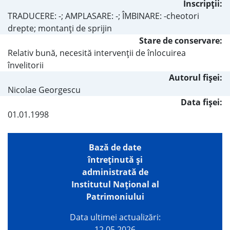
Inscripţii:
TRADUCERE: -; AMPLASARE: -; ÎMBINARE: -cheotori
drepte; montanţi de sprijin
Stare de conservare:
Relativ bună, necesită intervenţii de înlocuirea
învelitorii
Autorul fişei:
Nicolae Georgescu
Data fișei:
01.01.1998
Bază de date
întreţinută şi
administrată de
Institutul Național al
Patrimoniului
Data ultimei actualizări:
12.05.2026