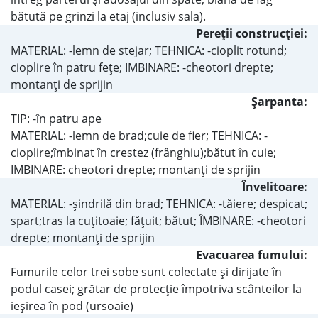
bătută pe grinzi la etaj (inclusiv sala).
Pereţii construcţiei:
MATERIAL: -lemn de stejar; TEHNICA: -cioplit rotund;
cioplire în patru feţe; IMBINARE: -cheotori drepte;
montanţi de sprijin
Şarpanta:
TIP: -în patru ape
MATERIAL: -lemn de brad;cuie de fier; TEHNICA: -
cioplire;îmbinat în crestez (frânghiu);bătut în cuie;
IMBINARE: cheotori drepte; montanţi de sprijin
Învelitoare:
MATERIAL: -şindrilă din brad; TEHNICA: -tăiere; despicat;
spart;tras la cuţitoaie; făţuit; bătut; ÎMBINARE: -cheotori
drepte; montanţi de sprijin
Evacuarea fumului:
Fumurile celor trei sobe sunt colectate şi dirijate în
podul casei; grătar de protecţie împotriva scânteilor la
ieşirea în pod (ursoaie)